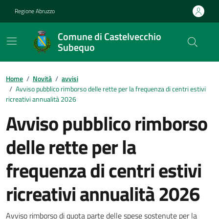
Vai ai contenuti
Vai al footer
Regione Abruzzo
Comune di Castelvecchio
Subequo
Contenuti in evidenza
Home
/
Novità
/
avvisi
/
Avviso pubblico rimborso delle rette per la frequenza di centri estivi
ricreativi annualità 2026
Avviso pubblico rimborso
delle rette per la
frequenza di centri estivi
ricreativi annualità 2026
Avviso rimborso di quota parte delle spese sostenute per la