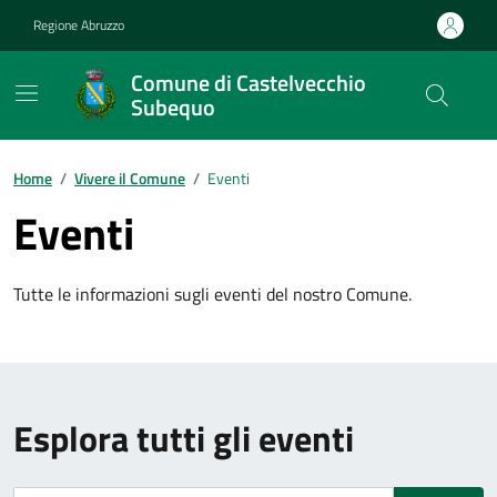
Vai ai contenuti
Vai al footer
Regione Abruzzo
Comune di Castelvecchio
Subequo
Contenuti in evidenza
Home
/
Vivere il Comune
/
Eventi
Eventi
Tutte le informazioni sugli eventi del nostro Comune.
Esplora tutti gli eventi