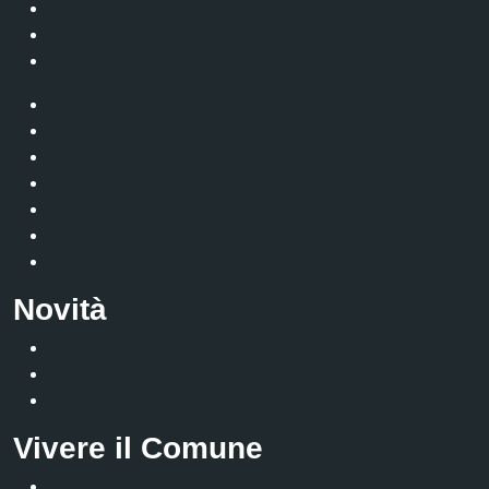
Catasto e urbanistica
Cultura e tempo libero
Educazione e formazione
Giustizia e sicurezza pubblica
Imprese e commercio
Mobilità e trasporti
Salute, benessere e assistenza
Tributi, finanze e contravvenzioni
Turismo
Vita lavorativa
Novità
Notizie
Comunicati
Avvisi
Vivere il Comune
Luoghi