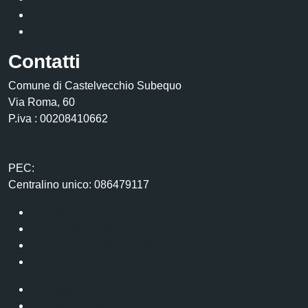
Eventi
Territorio
Contatti
Comune di Castelvecchio Subequo
Via Roma, 60
P.iva : 00208410662
URP – Ufficio Relazioni con il pubblico
PEC:
castelvecchio.subequo@pec.it
Centralino unico: 086479117
Leggi le FAQ
Prenotazione appuntamento
Segnalazione disservizio
Richiesta assistenza
Amministrazione trasparente
Informativa privacy