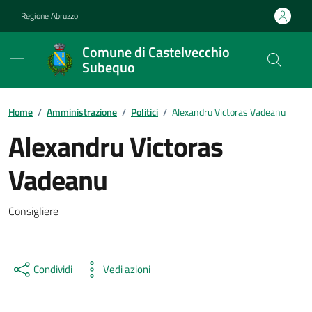
Vai ai contenuti
Vai al footer
Regione Abruzzo
Comune di Castelvecchio
Subequo
Contenuti in evidenza
Home
/
Amministrazione
/
Politici
/
Alexandru Victoras Vadeanu
Alexandru Victoras
Vadeanu
Consigliere
Condividi
Vedi azioni