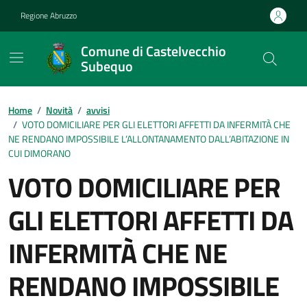
Vai ai contenuti
Vai al footer
Regione Abruzzo
Comune di Castelvecchio
Subequo
Contenuti in evidenza
Home
/
Novità
/
avvisi
/
VOTO DOMICILIARE PER GLI ELETTORI AFFETTI DA INFERMITÀ CHE
NE RENDANO IMPOSSIBILE L’ALLONTANAMENTO DALL’ABITAZIONE IN
CUI DIMORANO
VOTO DOMICILIARE PER
GLI ELETTORI AFFETTI DA
INFERMITÀ CHE NE
RENDANO IMPOSSIBILE