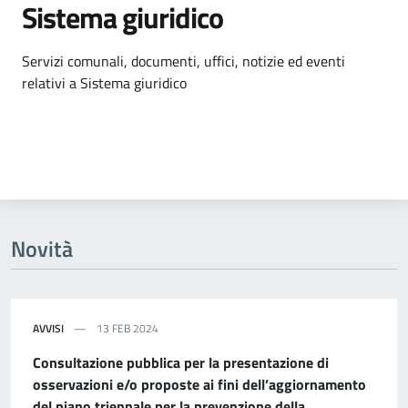
Sistema giuridico
Dettagli dell'argomento
Servizi comunali, documenti, uffici, notizie ed eventi
relativi a Sistema giuridico
Novità
AVVISI
13 FEB 2024
Consultazione pubblica per la presentazione di
osservazioni e/o proposte ai fini dell’aggiornamento
del piano triennale per la prevenzione della